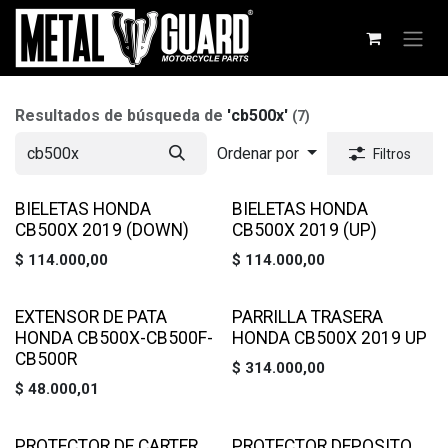
Ir al contenido
Resultados de búsqueda de
'
cb500x
'
(7)
Ordenar por
Filtros
BIELETAS HONDA
BIELETAS HONDA
CB500X 2019 (DOWN)
CB500X 2019 (UP)
$
114.000,00
$
114.000,00
EXTENSOR DE PATA
PARRILLA TRASERA
HONDA CB500X-CB500F-
HONDA CB500X 2019 UP
CB500R
$
314.000,00
$
48.000,01
PROTECTOR DE CARTER
PROTECTOR DEPOSITO