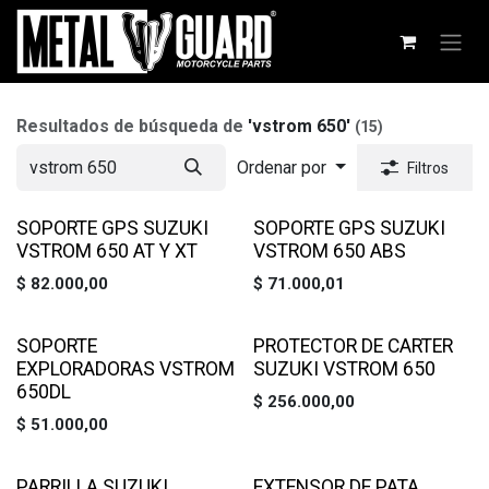
Ir al contenido
Resultados de búsqueda de
'
vstrom 650
'
(15)
Ordenar por
Filtros
SOPORTE GPS SUZUKI
SOPORTE GPS SUZUKI
VSTROM 650 AT Y XT
VSTROM 650 ABS
$
82.000,00
$
71.000,01
SOPORTE
PROTECTOR DE CARTER
EXPLORADORAS VSTROM
SUZUKI VSTROM 650
650DL
$
256.000,00
$
51.000,00
PARRILLA SUZUKI
EXTENSOR DE PATA