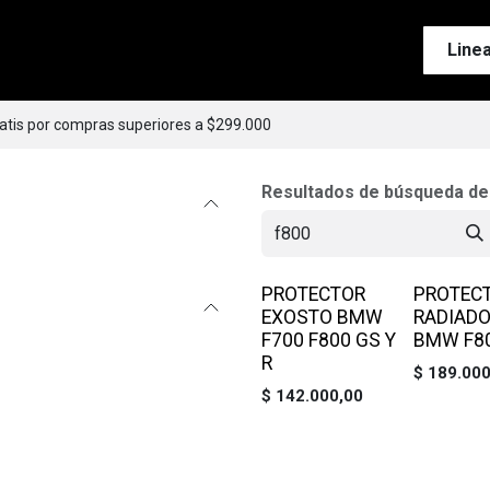
Tienda
Motos
Accesorios
Esenciales
Line
ratis por compras superiores a $299.000
Resultados de búsqueda d
PROTECTOR
PROTEC
EXOSTO BMW
RADIAD
F700 F800 GS Y
BMW F8
R
$
189.000
$
142.000,00