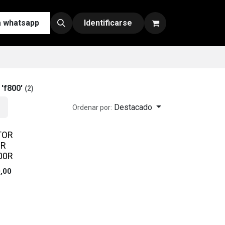
a whatsapp
Contáctenos
Nuestras Redes y Canales de Venta
Identificarse
e
'
f800
'
(2)
Destacado
Ordenar por:
TOR
OR
00R
,00