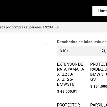
Tienda
Motos
Accesorios
Esenciales
Line
ratis por compras superiores a $299.000
Resultados de búsqueda d
EXTENSOR DE
PROTEC
PATA YAMAHA
RADIAD
XTZ250-
BMW 310
XTZ125-
GS
BMW310
$
154.000
$
48.000,01
PROTECTOR
PARRILL