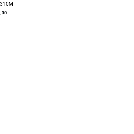
 310M
,00