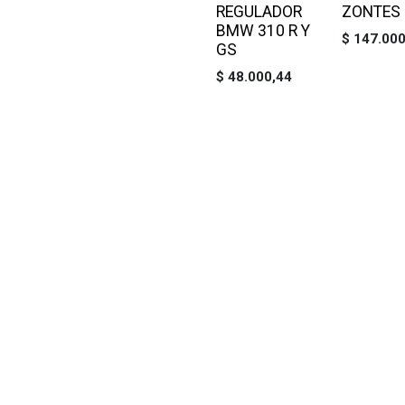
REGULADOR
ZONTES
BMW 310 R Y
$
147.000
GS
$
48.000,44