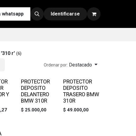
a whatsapp
Contáctenos
Nuestras Redes y Canales de Venta
Identificarse
e
'
310 r
'
(6)
Destacado
Ordenar por:
TOR
PROTECTOR
PROTECTOR
OR
DEPOSITO
DEPOSITO
R Y
DELANTERO
TRASERO BMW
BMW 310R
310R
,27
$
25.000,00
$
49.000,00
A