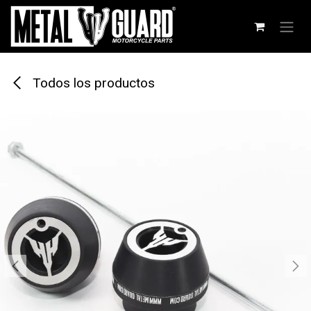
Ir al contenido
Todos los productos