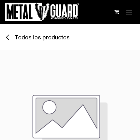
Ir al contenido
Todos los productos