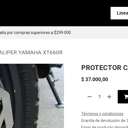
Tienda
Motos
Accesorios
Esenciales
Line
ratis por compras superiores a $299.000
ALIPER YAMAHA XT660R
PROTECTOR C
$
37.000,00
Términos y condiciones
Grantía de devolución de 
Envío de producto disponib