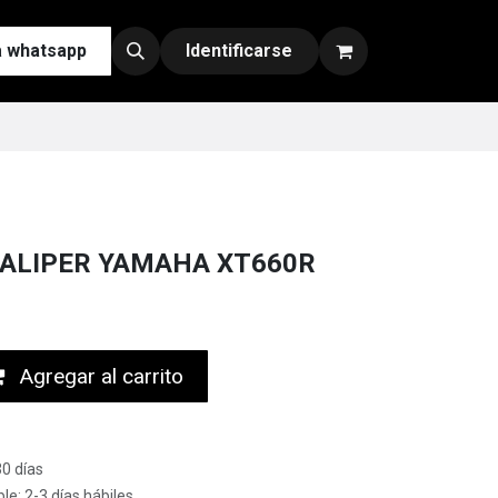
a whatsapp
Contáctenos
Nuestras Redes y Canales de Venta
Identificarse
ALIPER YAMAHA XT660R
Agregar al carrito
30 días
le: 2-3 días hábiles