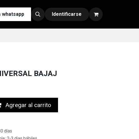
a whatsapp
Contáctenos
Nuestras Redes y Canales de Venta
Identificarse
NIVERSAL BAJAJ
Agregar al carrito
30 días
le: 2-3 días hábiles