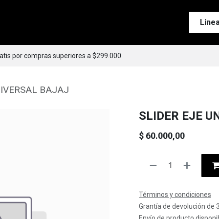
Tienda
Motos
Accesorios
Esenciales
Line
ratis por compras superiores a $299.000
NIVERSAL BAJAJ
SLIDER EJE U
$
60.000,00
Términos y condiciones
Grantía de devolución de 
Envío de producto disponib