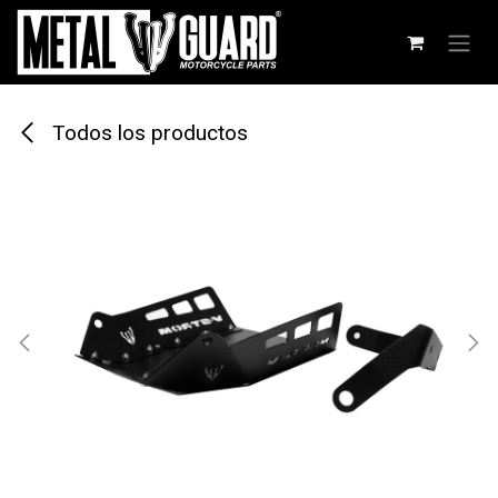
Ir al contenido
Todos los productos