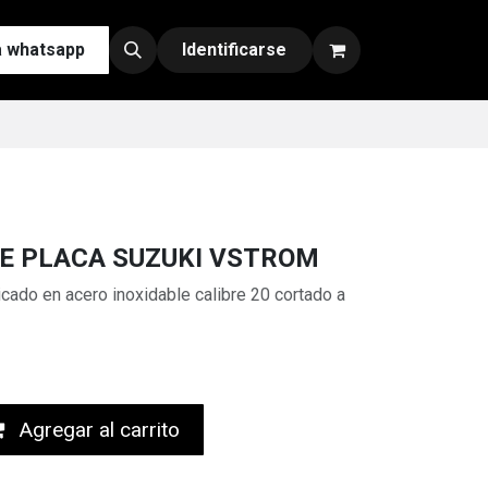
a whatsapp
Contáctenos
Nuestras Redes y Canales de Venta
Identificarse
E PLACA SUZUKI VSTROM
icado en acero inoxidable calibre 20 cortado a
Agregar al carrito