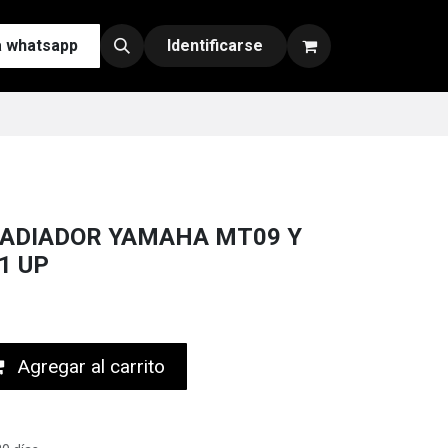
a whatsapp
Contáctenos
Nuestras Redes y Canales de Venta
Identificarse
ADIADOR YAMAHA MT09 Y
1 UP
Agregar al carrito