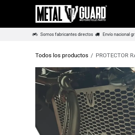
Ir al contenido
Home
Somos fabricantes directos
Envío nacional g
Todos los productos
PROTECTOR R