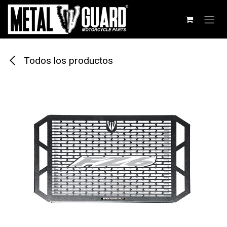
Ir al contenido
Todos los productos