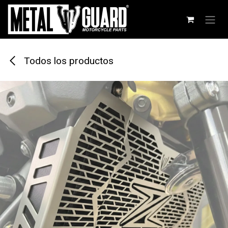
Ir al contenido
Todos los productos