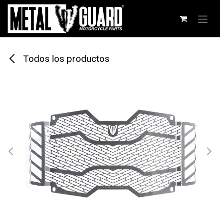
Ir al contenido
Todos los productos