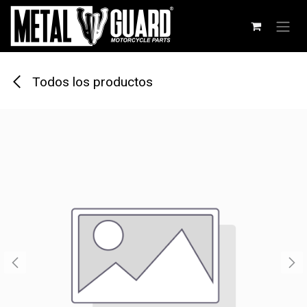
Ir al contenido
Todos los productos