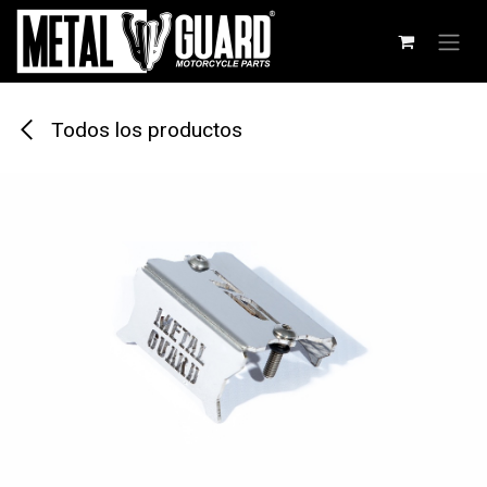
Ir al contenido
Todos los productos