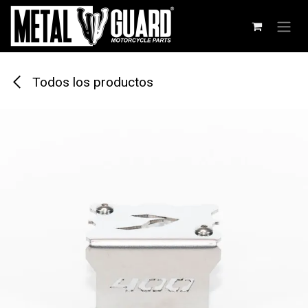
Ir al contenido
Todos los productos