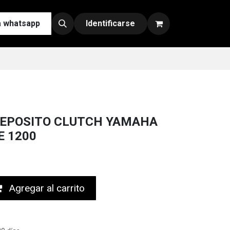
a whatsapp
Contáctenos
Nuestras Redes y Canales de Venta
Identificarse
EPOSITO CLUTCH YAMAHA
E 1200
Agregar al carrito