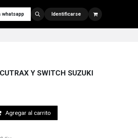
a whatsapp
Contáctenos
Nuestras Redes y Canales de Venta
Identificarse
CUTRAX Y SWITCH SUZUKI
Agregar al carrito