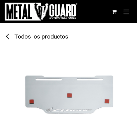
Ir al contenido
Todos los productos