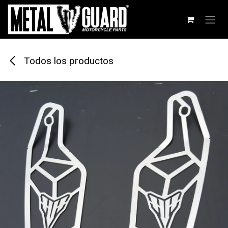
Ir al contenido
Todos los productos