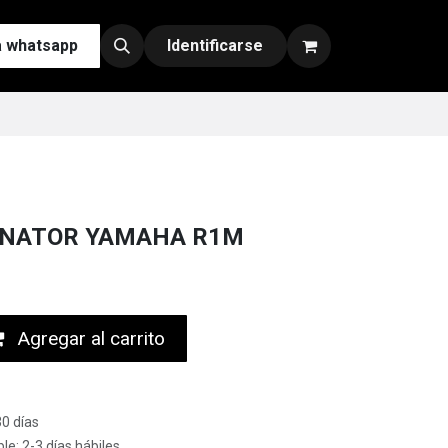
a whatsapp
Contáctenos
Nuestras Redes y Canales de Venta
Identificarse
INATOR YAMAHA R1M
Agregar al carrito
30 días
le: 2-3 días hábiles