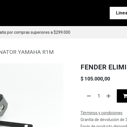
Tienda
Motos
Accesorios
Esenciales
Line
ratis por compras superiores a $299.000
INATOR YAMAHA R1M
FENDER ELIM
$
105.000,00
Términos y condiciones
Grantía de devolución de 
Envío de producto disponib