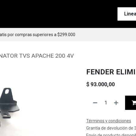
Tienda
Motos
Accesorios
Esenciales
Line
ratis por compras superiores a $299.000
NATOR TVS APACHE 200 4V
FENDER ELIM
$
93.000,00
Términos y condiciones
Grantía de devolución de 
Envío de producto disponib