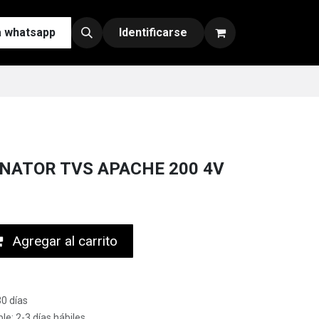
a whatsapp
Contáctenos
Nuestras Redes y Canales de Venta
Identificarse
INATOR TVS APACHE 200 4V
Agregar al carrito
30 días
le: 2-3 días hábiles