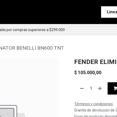
Tienda
Motos
Accesorios
Esenciales
Line
ratis por compras superiores a $299.000
NATOR BENELLI BN600 TNT
FENDER ELIM
$
105.000,00
Términos y condiciones
Grantía de devolución de 
Envío de producto disponib