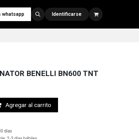
a whatsapp
Contáctenos
Nuestras Redes y Canales de Venta
Identificarse
INATOR BENELLI BN600 TNT
Agregar al carrito
30 días
le: 2-3 días hábiles