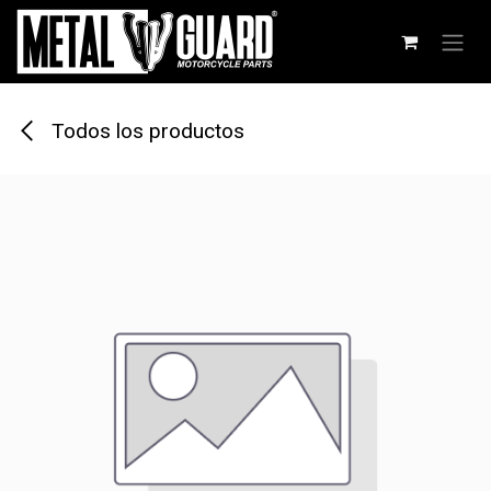
Ir al contenido
Todos los productos