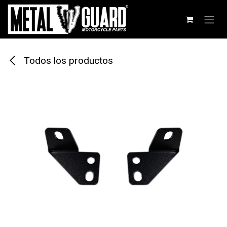
Ir al contenido
Todos los productos