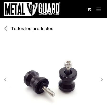
Ir al contenido
Todos los productos