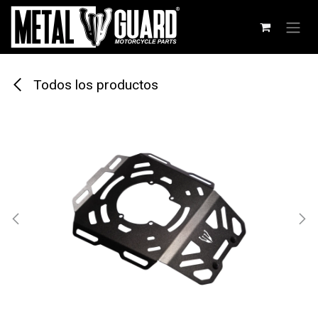
Ir al contenido
Todos los productos