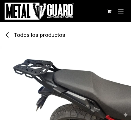
Ir al contenido
Todos los productos