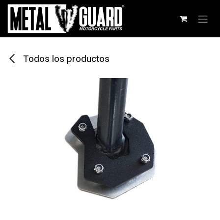
Ir al contenido
Todos los productos