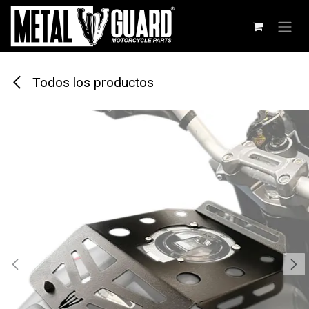
Ir al contenido
Todos los productos