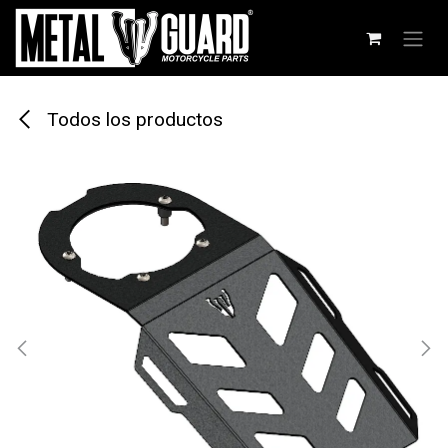
Ir al contenido
Todos los productos