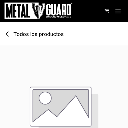
Ir al contenido
Todos los productos