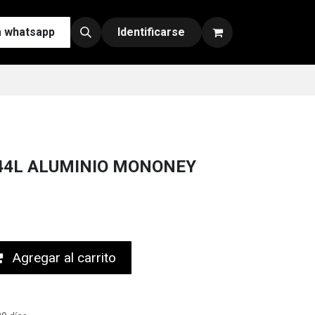
a whatsapp
Contáctenos
Nuestras Redes y Canales de Venta
Identificarse
 44L ALUMINIO MONONEY
Agregar al carrito